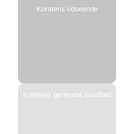
Koratens udseende
Koratens generelle sundhed