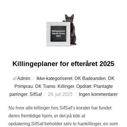
Killingeplaner for efteråret 2025
af
Admin
Ikke-kategoriseret
,
DK Badeanden
,
DK
Primprau
,
DK Tiamo
,
Killinger
,
Opdræt
,
Planlagte
Udgivet
parringer
,
SifSaf
28. juli 2025
Ingen kommentarer
d.
Nu hvor alle killinger hos SifSaf’s korater har fundet
deres fremtidige hjem, er det på tide at
opdatering.SifSaf beholder selv to hankillinger, en som