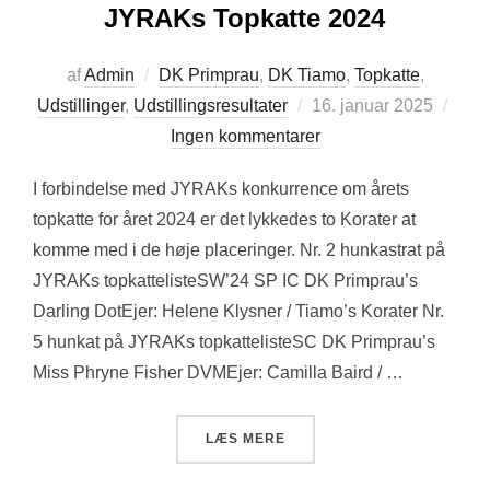
JYRAKs Topkatte 2024
af
Admin
DK Primprau
,
DK Tiamo
,
Topkatte
,
Udgivet
Udstillinger
,
Udstillingsresultater
16. januar 2025
d.
Ingen kommentarer
I forbindelse med JYRAKs konkurrence om årets
topkatte for året 2024 er det lykkedes to Korater at
komme med i de høje placeringer. Nr. 2 hunkastrat på
JYRAKs topkattelisteSW’24 SP IC DK Primprau’s
Darling DotEjer: Helene Klysner / Tiamo’s Korater Nr.
5 hunkat på JYRAKs topkattelisteSC DK Primprau’s
Miss Phryne Fisher DVMEjer: Camilla Baird / …
“JYRAKS TOPKATTE 2024”
LÆS MERE