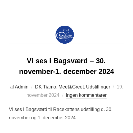
Vi ses i Bagsværd – 30.
november-1. december 2024
Udgivet
af
Admin
DK Tiamo
,
Meet&Greet
,
Udstillinger
19.
d.
november 2024
Ingen kommentarer
Vi ses i Bagsværd til Racekattens udstilling d. 30.
november og 1. december 2024