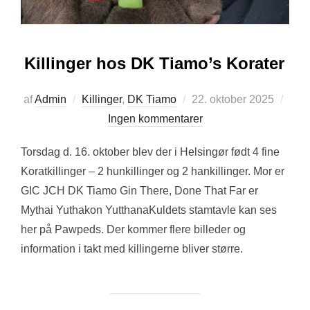
Killinger hos DK Tiamo’s Korater
Udgivet
af
Admin
Killinger
,
DK Tiamo
22. oktober 2025
d.
Ingen kommentarer
Torsdag d. 16. oktober blev der i Helsingør født 4 fine
Koratkillinger – 2 hunkillinger og 2 hankillinger. Mor er
GIC JCH DK Tiamo Gin There, Done That Far er
Mythai Yuthakon YutthanaKuldets stamtavle kan ses
her på Pawpeds. Der kommer flere billeder og
information i takt med killingerne bliver større.