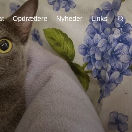
Søg
at
Opdrættere
Nyheder
Links
efter: