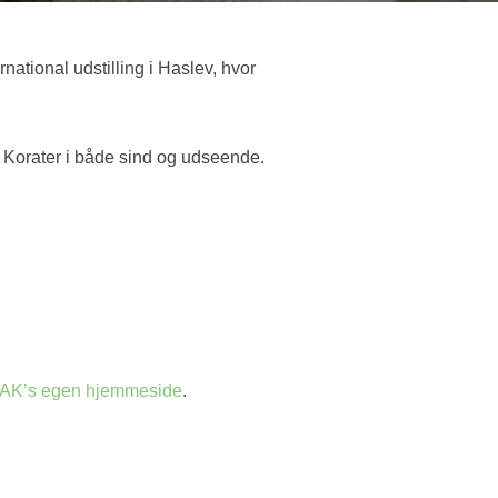
ational udstilling i Haslev, hvor
af Korater i både sind og udseende.
K’s egen hjemmeside
.