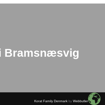
 i Bramsnæsvig
Korat Family Denmark
by
Webbutler