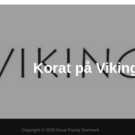
Indlægsnavigation
Korat på Viki
Copyright © 2026 Korat Family Danmark