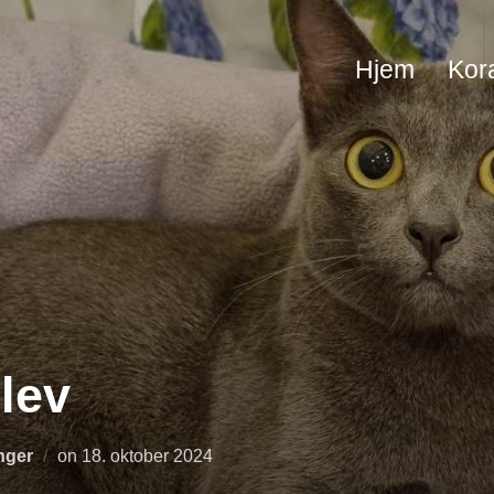
Hjem
Kor
slev
Udgivet
inger
on
18. oktober 2024
d.