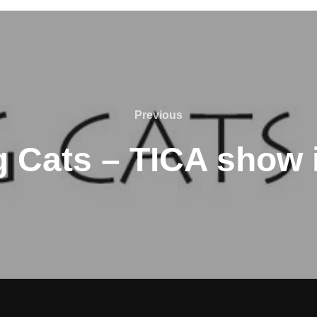
Previous
Previous
ng Cats – TICA show