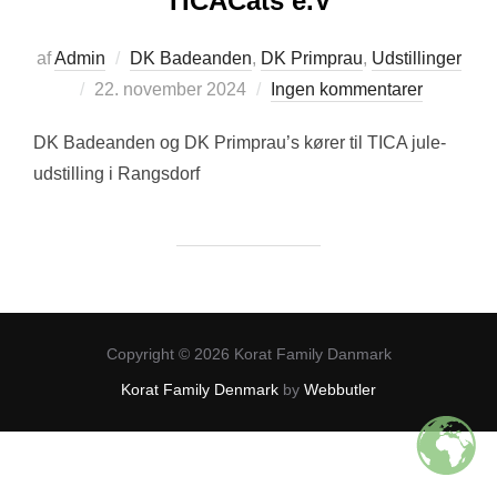
TICACats e.V
af
Admin
DK Badeanden
,
DK Primprau
,
Udstillinger
Udgivet
22. november 2024
Ingen kommentarer
d.
DK Badeanden og DK Primprau’s kører til TICA jule-
udstilling i Rangsdorf
Copyright © 2026 Korat Family Danmark
Korat Family Denmark
by
Webbutler