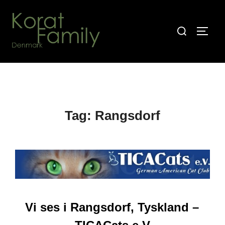
Videre
til
Søg
SLÅ N
indhold
efter:
Tag:
Rangsdorf
Vi ses i Rangsdorf, Tyskland –